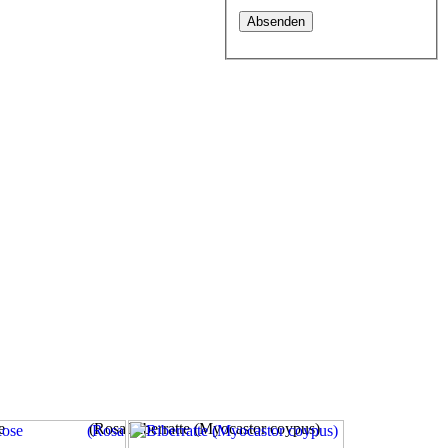
l-Rose (Rosa
Biberratte (Myocastor coypus)