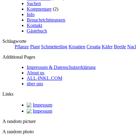
Suchen
Kommentare
(2)
Info
Benachrichtigungen
Kontakt
Gästebuch
Schlagworte
Pflanze
Plant
Schmetterling
Kroatien
Croatia
Käfer
Beetle
Nach
Additional Pages
Impressum & Datenschutzerklärung
About us
ALL-INKL.COM
über uns
Links
Impessum
Impessum
A random picture
A random photo