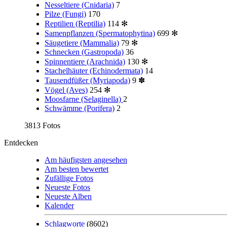
Nesseltiere (Cnidaria)
7
Pilze (Fungi)
170
Reptilien (Reptilia)
114
✻
Samenpflanzen (Spermatophytina)
699
✻
Säugetiere (Mammalia)
79
✻
Schnecken (Gastropoda)
36
Spinnentiere (Arachnida)
130
✻
Stachelhäuter (Echinodermata)
14
Tausendfüßer (Myriapoda)
9
✽
Vögel (Aves)
254
✻
Moosfarne (Selaginella)
2
Schwämme (Porifera)
2
3813 Fotos
Entdecken
Am häufigsten angesehen
Am besten bewertet
Zufällige Fotos
Neueste Fotos
Neueste Alben
Kalender
Schlagworte
(8602)