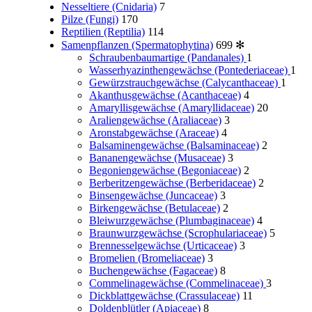
Nesseltiere (Cnidaria)
7
Pilze (Fungi)
170
Reptilien (Reptilia)
114
Samenpflanzen (Spermatophytina)
699
✻
Schraubenbaumartige (Pandanales)
1
Wasserhyazinthengewächse (Pontederiaceae)
1
Gewürzstrauchgewächse (Calycanthaceae)
1
Akanthusgewächse (Acanthaceae)
4
Amaryllisgewächse (Amaryllidaceae)
20
Araliengewächse (Araliaceae)
3
Aronstabgewächse (Araceae)
4
Balsaminengewächse (Balsaminaceae)
2
Bananengewächse (Musaceae)
3
Begoniengewächse (Begoniaceae)
2
Berberitzengewächse (Berberidaceae)
2
Binsengewächse (Juncaceae)
3
Birkengewächse (Betulaceae)
2
Bleiwurzgewächse (Plumbaginaceae)
4
Braunwurzgewächse (Scrophulariaceae)
5
Brennesselgewächse (Urticaceae)
3
Bromelien (Bromeliaceae)
3
Buchengewächse (Fagaceae)
8
Commelinagewächse (Commelinaceae)
3
Dickblattgewächse (Crassulaceae)
11
Doldenblütler (Apiaceae)
8