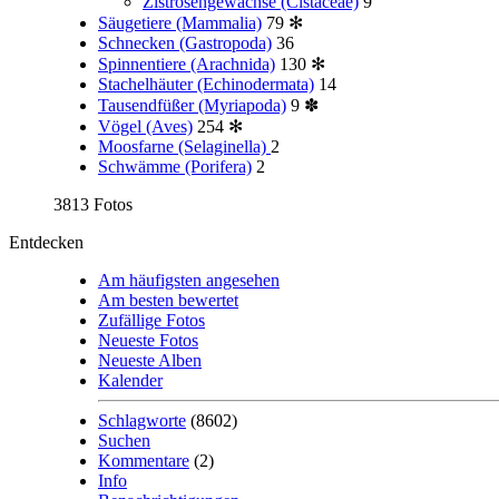
Zistrosengewächse (Cistaceae)
9
Säugetiere (Mammalia)
79
✻
Schnecken (Gastropoda)
36
Spinnentiere (Arachnida)
130
✻
Stachelhäuter (Echinodermata)
14
Tausendfüßer (Myriapoda)
9
✽
Vögel (Aves)
254
✻
Moosfarne (Selaginella)
2
Schwämme (Porifera)
2
3813 Fotos
Entdecken
Am häufigsten angesehen
Am besten bewertet
Zufällige Fotos
Neueste Fotos
Neueste Alben
Kalender
Schlagworte
(8602)
Suchen
Kommentare
(2)
Info