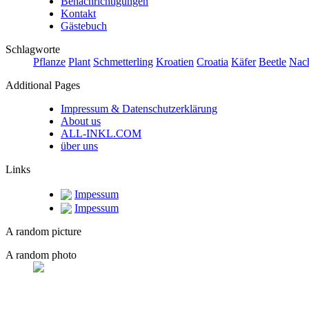
Benachrichtigungen
Kontakt
Gästebuch
Schlagworte
Pflanze
Plant
Schmetterling
Kroatien
Croatia
Käfer
Beetle
Nach
Additional Pages
Impressum & Datenschutzerklärung
About us
ALL-INKL.COM
über uns
Links
Impessum
Impessum
A random picture
A random photo