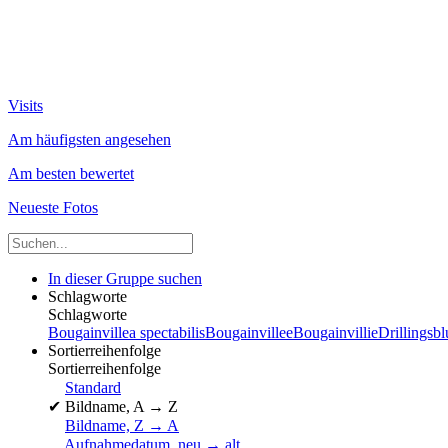
Visits
Am häufigsten angesehen
Am besten bewertet
Neueste Fotos
In dieser Gruppe suchen
Schlagworte
Schlagworte
Bougainvillea spectabilis
Bougainvillee
Bougainvillie
Drillingsb
Sortierreihenfolge
Sortierreihenfolge
Standard
✔
Bildname, A → Z
Bildname, Z → A
Aufnahmedatum, neu → alt