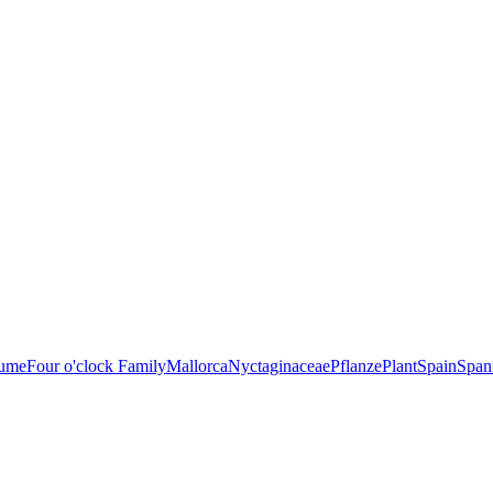
lume
Four o'clock Family
Mallorca
Nyctaginaceae
Pflanze
Plant
Spain
Span