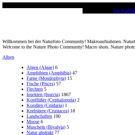
✖
Unsere Partner:
Die Kaffe
Willkommen bei der Naturfoto Community! Makroaufnahmen. Naturfot
Welcome to the Nature Photo Community! Macro shots. Nature phot
Alben
Algen (Algae)
6
Amphibien (Amphibia)
47
Farne (Monilophyta)
15
Fische (Pisces)
57
Flechten
5
Insekten (Insecta)
1867
Kopffüßer (Cephalopoda)
2
Korallen (Cnidaria)
1
Krebstiere (Crustacea)
18
Landschaften
190
Moose
6
Muscheln (Bivalvia)
5
Natur abstrakt
77