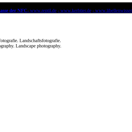
kasse der NFC-
www.reptil.de
- www.kerbtier.de
- www.libellenwisse
ografie. Landschaftsfotografie.
ography. Landscape photography.