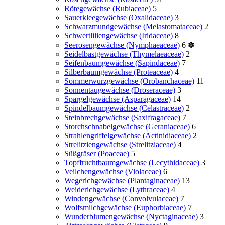
Rötegewächse (Rubiaceae)
5
Sauerkleegewächse (Oxalidaceae)
3
Schwarzmundgewächse (Melastomataceae)
2
Schwertliliengewächse (Iridaceae)
8
Seerosengewächse (Nymphaeaceae)
6
✽
Seidelbastgewächse (Thymelaeaceae)
2
Seifenbaumgewächse (Sapindaceae)
7
Silberbaumgewächse (Proteaceae)
4
Sommerwurzgewächse (Orobanchaceae)
11
Sonnentaugewächse (Droseraceae)
3
Spargelgewächse (Asparagaceae)
14
Spindelbaumgewächse (Celastraceae)
2
Steinbrechgewächse (Saxifragaceae)
7
Storchschnabelgewächse (Geraniaceae)
6
Strahlengriffelgewächse (Actinidiaceae)
2
Strelitziengewächse (Strelitziaceae)
4
Süßgräser (Poaceae)
5
Topffruchtbaumgewächse (Lecythidaceae)
3
Veilchengewächse (Violaceae)
6
Wegerichgewächse (Plantaginaceae)
13
Weiderichgewächse (Lythraceae)
4
Windengewächse (Convolvulaceae)
7
Wolfsmilchgewächse (Euphorbiaceae)
7
Wunderblumengewächse (Nyctaginaceae)
3