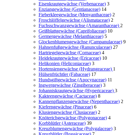
Eisenkrautgewächse (Verbenaceae)
3
Enziangewächse (Gentianaceae)
14
Fieberkleegewächse (Menyanthaceae)
2
Froschlöffelgewächse (Alismataceae)
2
Fuchsschwanzgewächse (Amaranthaceae)
2
Geißblattgewächse (Caprifoliaceae)
10
Germergewächse (Melanthiaceae)
5
Glockenblumengewächse (Campanulaceae)
9
Hahnenfußgewächse (Ranunculaceae)
27
Hartriegelgewächse (Cornaceae)
4
Heidekrautgewächse (Ericaceae)
10
Helikonien (Heliconiaceae)
3
Hortensiengewächse (Hydrangeaceae)
1
Hülsenfrüchtler (Fabaceae)
17
Hundsgiftgewächse (Apocynaceae)
11
Ingwergewächse (Zingiberaceae)
3
Johanniskrautgewächse (Hypericaceae)
3
Kakteengewächse (Cactaceae)
8
Kannenpflanzengewächse (Nepenthaceae)
2
Kieferngewächse (Pinaceae)
6
Klusiengewächse (Clusiaceae)
2
Knöterichgewächse (Polygonaceae)
4
Korbblütler (Asteraceae)
39
Kreuzblumengewächse (Polygalaceae)
3
Kreuzblütler (Brassicaceae)
7