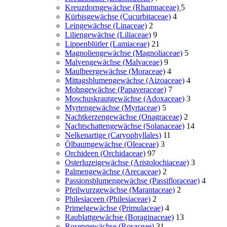
Kreuzdorngewächse (Rhamnaceae)
5
Kürbisgewächse (Cucurbitaceae)
4
Leingewächse (Linaceae)
2
Liliengewächse (Liliaceae)
9
Lippenblütler (Lamiaceae)
21
Magnoliengewächse (Magnoliaceae)
5
Malvengewächse (Malvaceae)
9
Maulbeergewächse (Moraceae)
4
Mittagsblumengewächse (Aizoaceae)
4
Mohngewächse (Papaveraceae)
7
Moschuskrautgewächse (Adoxaceae)
3
Myrtengewächse (Myrtaceae)
5
Nachtkerzengewächse (Onagraceae)
2
Nachtschattengewächse (Solanaceae)
14
Nelkenartige (Caryophyllales)
11
Ölbaumgewächse (Oleaceae)
3
Orchideen (Orchidaceae)
97
Osterluzeigewächse (Aristolochiaceae)
3
Palmengewächse (Arecaceae)
2
Passionsblumengewächse (Passifloraceae)
4
Pfeilwurzgewächse (Marantaceae)
2
Philesiaceen (Philesiaceae)
2
Primelgewächse (Primulaceae)
4
Raublattgewächse (Boraginaceae)
13
Rosengewächse (Rosaceae)
31