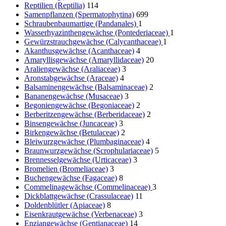
Reptilien (Reptilia)
114
Samenpflanzen (Spermatophytina)
699
Schraubenbaumartige (Pandanales)
1
Wasserhyazinthengewächse (Pontederiaceae)
1
Gewürzstrauchgewächse (Calycanthaceae)
1
Akanthusgewächse (Acanthaceae)
4
Amaryllisgewächse (Amaryllidaceae)
20
Araliengewächse (Araliaceae)
3
Aronstabgewächse (Araceae)
4
Balsaminengewächse (Balsaminaceae)
2
Bananengewächse (Musaceae)
3
Begoniengewächse (Begoniaceae)
2
Berberitzengewächse (Berberidaceae)
2
Binsengewächse (Juncaceae)
3
Birkengewächse (Betulaceae)
2
Bleiwurzgewächse (Plumbaginaceae)
4
Braunwurzgewächse (Scrophulariaceae)
5
Brennesselgewächse (Urticaceae)
3
Bromelien (Bromeliaceae)
3
Buchengewächse (Fagaceae)
8
Commelinagewächse (Commelinaceae)
3
Dickblattgewächse (Crassulaceae)
11
Doldenblütler (Apiaceae)
8
Eisenkrautgewächse (Verbenaceae)
3
Enziangewächse (Gentianaceae)
14