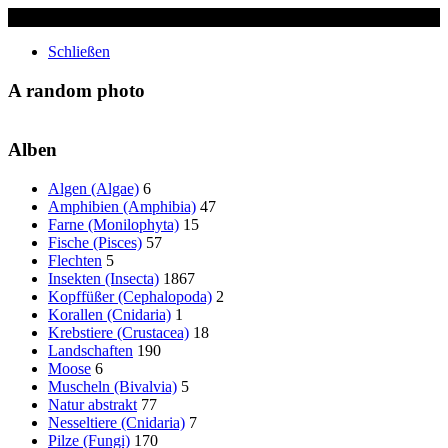
✖
Schließen
A random photo
Alben
Algen (Algae)
6
Amphibien (Amphibia)
47
Farne (Monilophyta)
15
Fische (Pisces)
57
Flechten
5
Insekten (Insecta)
1867
Kopffüßer (Cephalopoda)
2
Korallen (Cnidaria)
1
Krebstiere (Crustacea)
18
Landschaften
190
Moose
6
Muscheln (Bivalvia)
5
Natur abstrakt
77
Nesseltiere (Cnidaria)
7
Pilze (Fungi)
170