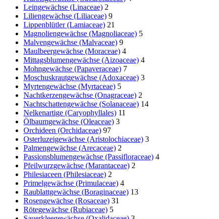
Leingewächse (Linaceae)
2
Liliengewächse (Liliaceae)
9
Lippenblütler (Lamiaceae)
21
Magnoliengewächse (Magnoliaceae)
5
Malvengewächse (Malvaceae)
9
Maulbeergewächse (Moraceae)
4
Mittagsblumengewächse (Aizoaceae)
4
Mohngewächse (Papaveraceae)
7
Moschuskrautgewächse (Adoxaceae)
3
Myrtengewächse (Myrtaceae)
5
Nachtkerzengewächse (Onagraceae)
2
Nachtschattengewächse (Solanaceae)
14
Nelkenartige (Caryophyllales)
11
Ölbaumgewächse (Oleaceae)
3
Orchideen (Orchidaceae)
97
Osterluzeigewächse (Aristolochiaceae)
3
Palmengewächse (Arecaceae)
2
Passionsblumengewächse (Passifloraceae)
4
Pfeilwurzgewächse (Marantaceae)
2
Philesiaceen (Philesiaceae)
2
Primelgewächse (Primulaceae)
4
Raublattgewächse (Boraginaceae)
13
Rosengewächse (Rosaceae)
31
Rötegewächse (Rubiaceae)
5
Sauerkleegewächse (Oxalidaceae)
3