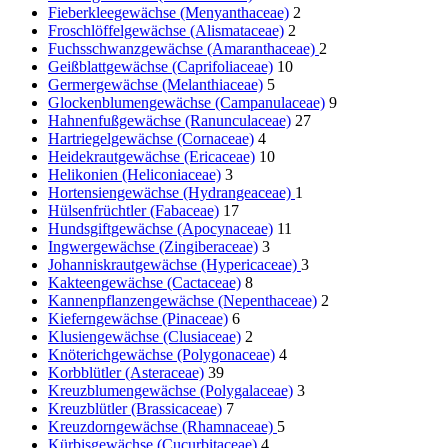
Fieberkleegewächse (Menyanthaceae)
2
Froschlöffelgewächse (Alismataceae)
2
Fuchsschwanzgewächse (Amaranthaceae)
2
Geißblattgewächse (Caprifoliaceae)
10
Germergewächse (Melanthiaceae)
5
Glockenblumengewächse (Campanulaceae)
9
Hahnenfußgewächse (Ranunculaceae)
27
Hartriegelgewächse (Cornaceae)
4
Heidekrautgewächse (Ericaceae)
10
Helikonien (Heliconiaceae)
3
Hortensiengewächse (Hydrangeaceae)
1
Hülsenfrüchtler (Fabaceae)
17
Hundsgiftgewächse (Apocynaceae)
11
Ingwergewächse (Zingiberaceae)
3
Johanniskrautgewächse (Hypericaceae)
3
Kakteengewächse (Cactaceae)
8
Kannenpflanzengewächse (Nepenthaceae)
2
Kieferngewächse (Pinaceae)
6
Klusiengewächse (Clusiaceae)
2
Knöterichgewächse (Polygonaceae)
4
Korbblütler (Asteraceae)
39
Kreuzblumengewächse (Polygalaceae)
3
Kreuzblütler (Brassicaceae)
7
Kreuzdorngewächse (Rhamnaceae)
5
Kürbisgewächse (Cucurbitaceae)
4