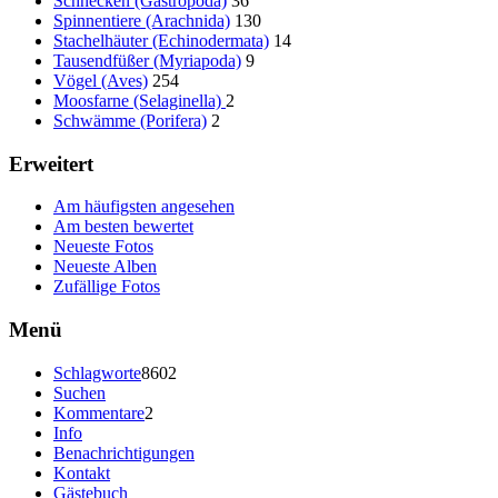
Schnecken (Gastropoda)
36
Spinnentiere (Arachnida)
130
Stachelhäuter (Echinodermata)
14
Tausendfüßer (Myriapoda)
9
Vögel (Aves)
254
Moosfarne (Selaginella)
2
Schwämme (Porifera)
2
Erweitert
Am häufigsten angesehen
Am besten bewertet
Neueste Fotos
Neueste Alben
Zufällige Fotos
Menü
Schlagworte
8602
Suchen
Kommentare
2
Info
Benachrichtigungen
Kontakt
Gästebuch