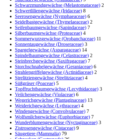
Schwarzmundgewächse (Melastomataceae)
2
Schwertliliengewächse (Iridaceae)
8
Seerosengewächse (Nymphaeaceae)
6
Seidelbastgewächse (Thymelaeaceae)
2
Seifenbaumgewächse (Sapindaceae)
7
Silberbaumgewächse (Proteaceae)
4
Sommerwurzgewächse (Orobanchaceae)
11
Sonnentaugewächse (Droseraceae)
3
Spargelgewächse (Asparagaceae)
14
Spindelbaumgewächse (Celastraceae)
2
Steinbrechgewächse (Saxifragaceae)
7
Storchschnabelgewächse (Geraniaceae)
6
Strahlengriffelgewächse (Actinidiaceae)
2
Strelitziengewächse (Strelitziaceae)
4
Süßgräser (Poaceae)
5
Topffruchtbaumgewächse (Lecythidaceae)
3
Veilchengewächse (Violaceae)
6
Wegerichgewächse (Plantaginaceae)
13
Weiderichgewächse (Lythraceae)
4
Windengewächse (Convolvulaceae)
7
Wolfsmilchgewächse (Euphorbiaceae)
7
Wunderblumengewächse (Nyctaginaceae)
3
Zistrosengewächse (Cistaceae)
9
Säugetiere (Mammalia)
79