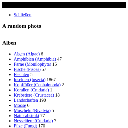
✖
Schließen
A random photo
Alben
Algen (Algae)
6
Amphibien (Amphibia)
47
Farne (Monilophyta)
15
Fische (Pisces)
57
Flechten
5
Insekten (Insecta)
1867
Kopffüßer (Cephalopoda)
2
Korallen (Cnidaria)
1
Krebstiere (Crustacea)
18
Landschaften
190
Moose
6
Muscheln (Bivalvia)
5
Natur abstrakt
77
Nesseltiere (Cnidaria)
7
Pilze (Fungi)
170