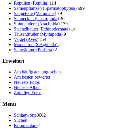
Reptilien (Reptilia)
114
Samenpflanzen (Spermatophytina)
699
Säugetiere (Mammalia)
79
Schnecken (Gastropoda)
36
Spinnentiere (Arachnida)
130
Stachelhäuter (Echinodermata)
14
Tausendfüßer (Myriapoda)
9
Vögel (Aves)
254
Moosfarne (Selaginella)
2
Schwämme (Porifera)
2
Erweitert
Am häufigsten angesehen
Am besten bewertet
Neueste Fotos
Neueste Alben
Zufällige Fotos
Menü
Schlagworte
8602
Suchen
Kommentare
2