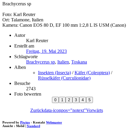
Brachycerus sp
Foto: Karl Reuter
Ort: Talamone, Italien
Kamera: Canon EOS 80 D, EF 100 mm 1:2,8 L IS USM (Canon)
Autor
Karl Reuter
Erstellt am
Freitag, 19. Mai 2023
Schlagworte
Brachycerus sp
,
Italien
,
Toskana
Alben
Insekten (Insecta)
/
Käfer (Coleoptera)
/
Rüsselkäfer (Curculionidae)
Besuche
2743
Foto bewerten
Zurück
data-iconpos="notext"
Vorwärts
Powered by
Piwigo
- Kontakt
Webmaster
Ansicht :
Mobil
|
Standard