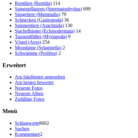
Reptilien (Reptilia)
114
Samenpflanzen (Spermatophytina)
699
Säugetiere (Mammalia)
79
Schnecken (Gastropoda)
36
Spinnentiere (Arachnida)
130
Stachelhäuter (Echinodermata)
14
Tausendfüßer (Myriapoda)
9
Vögel (Aves)
254
Moosfarne (Selaginella)
2
Schwämme (Porifera)
2
Erweitert
Am häufigsten angesehen
Am besten bewertet
Neueste Fotos
Neueste Alben
Zufällige Fotos
Menü
Schlagworte
8602
Suchen
Kommentare
2