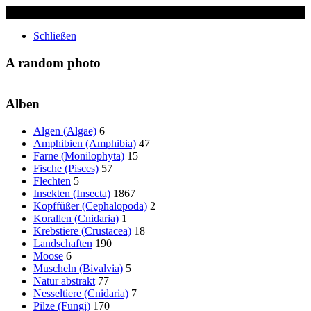
✖
Schließen
A random photo
Alben
Algen (Algae)
6
Amphibien (Amphibia)
47
Farne (Monilophyta)
15
Fische (Pisces)
57
Flechten
5
Insekten (Insecta)
1867
Kopffüßer (Cephalopoda)
2
Korallen (Cnidaria)
1
Krebstiere (Crustacea)
18
Landschaften
190
Moose
6
Muscheln (Bivalvia)
5
Natur abstrakt
77
Nesseltiere (Cnidaria)
7
Pilze (Fungi)
170