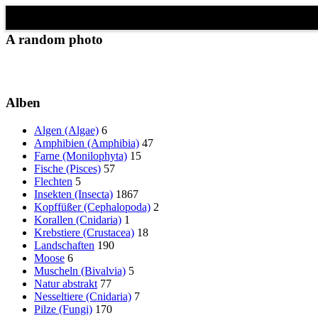
Schließen
✖
A random photo
Alben
Algen (Algae)
6
Amphibien (Amphibia)
47
Farne (Monilophyta)
15
Fische (Pisces)
57
Flechten
5
Insekten (Insecta)
1867
Kopffüßer (Cephalopoda)
2
Korallen (Cnidaria)
1
Krebstiere (Crustacea)
18
Landschaften
190
Moose
6
Muscheln (Bivalvia)
5
Natur abstrakt
77
Nesseltiere (Cnidaria)
7
Pilze (Fungi)
170