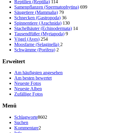
Reptilien (Reptilia)
114
Samenpflanzen (Spermatophytina)
699
Säugetiere (Mammalia)
79
Schnecken (Gastropoda)
36
Spinnentiere (Arachnida)
130
Stachelhäuter (Echinodermata)
14
Tausendfüßer (Myriapoda)
9
Vögel (Aves)
254
Moosfarne (Selaginella)
2
Schwämme (Porifera)
2
Erweitert
Am häufigsten angesehen
Am besten bewertet
Neueste Fotos
Neueste Alben
Zufällige Fotos
Menü
Schlagworte
8602
Suchen
Kommentare
2