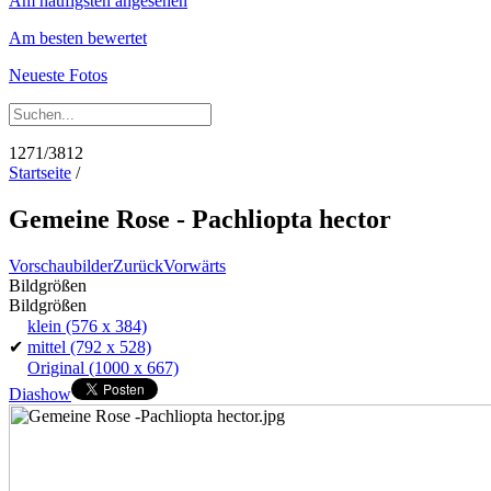
Am häufigsten angesehen
Am besten bewertet
Neueste Fotos
1271/3812
Startseite
/
Gemeine Rose - Pachliopta hector
Vorschaubilder
Zurück
Vorwärts
Bildgrößen
Bildgrößen
klein
(576 x 384)
✔
mittel
(792 x 528)
Original
(1000 x 667)
Diashow