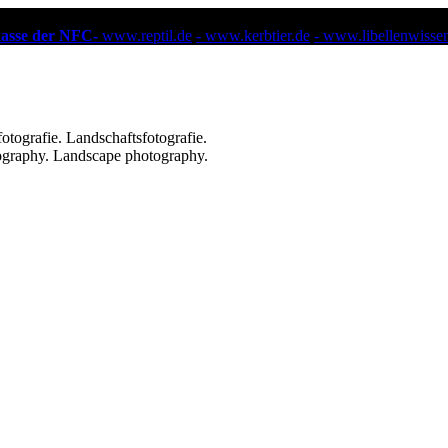
kasse der NFC-
www.reptil.de
- www.kerbtier.de
- www.libellenwisse
ografie. Landschaftsfotografie.
ography. Landscape photography.