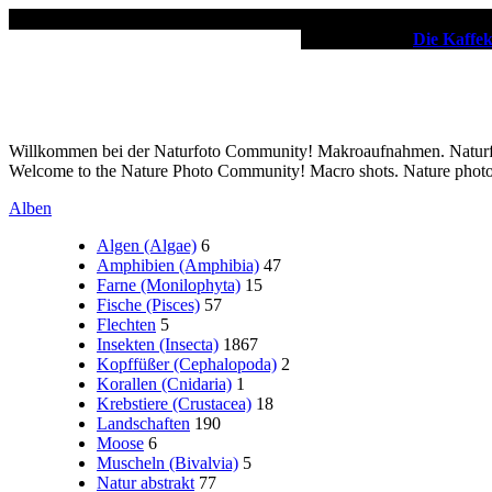
✖
Unsere Partner:
Die Kaffe
Willkommen bei der Naturfoto Community! Makroaufnahmen. Naturfot
Welcome to the Nature Photo Community! Macro shots. Nature phot
Alben
Algen (Algae)
6
Amphibien (Amphibia)
47
Farne (Monilophyta)
15
Fische (Pisces)
57
Flechten
5
Insekten (Insecta)
1867
Kopffüßer (Cephalopoda)
2
Korallen (Cnidaria)
1
Krebstiere (Crustacea)
18
Landschaften
190
Moose
6
Muscheln (Bivalvia)
5
Natur abstrakt
77