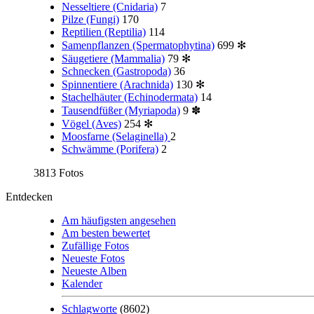
Nesseltiere (Cnidaria)
7
Pilze (Fungi)
170
Reptilien (Reptilia)
114
Samenpflanzen (Spermatophytina)
699
✻
Säugetiere (Mammalia)
79
✻
Schnecken (Gastropoda)
36
Spinnentiere (Arachnida)
130
✻
Stachelhäuter (Echinodermata)
14
Tausendfüßer (Myriapoda)
9
✽
Vögel (Aves)
254
✻
Moosfarne (Selaginella)
2
Schwämme (Porifera)
2
3813 Fotos
Entdecken
Am häufigsten angesehen
Am besten bewertet
Zufällige Fotos
Neueste Fotos
Neueste Alben
Kalender
Schlagworte
(8602)