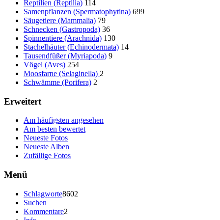
Reptilien (Reptilia)
114
Samenpflanzen (Spermatophytina)
699
Säugetiere (Mammalia)
79
Schnecken (Gastropoda)
36
Spinnentiere (Arachnida)
130
Stachelhäuter (Echinodermata)
14
Tausendfüßer (Myriapoda)
9
Vögel (Aves)
254
Moosfarne (Selaginella)
2
Schwämme (Porifera)
2
Erweitert
Am häufigsten angesehen
Am besten bewertet
Neueste Fotos
Neueste Alben
Zufällige Fotos
Menü
Schlagworte
8602
Suchen
Kommentare
2