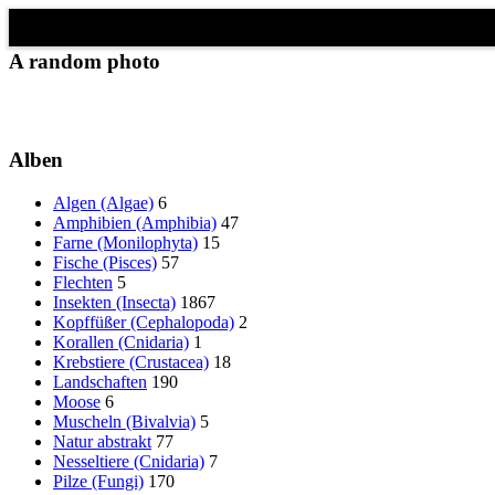
Schließen
✖
A random photo
Alben
Algen (Algae)
6
Amphibien (Amphibia)
47
Farne (Monilophyta)
15
Fische (Pisces)
57
Flechten
5
Insekten (Insecta)
1867
Kopffüßer (Cephalopoda)
2
Korallen (Cnidaria)
1
Krebstiere (Crustacea)
18
Landschaften
190
Moose
6
Muscheln (Bivalvia)
5
Natur abstrakt
77
Nesseltiere (Cnidaria)
7
Pilze (Fungi)
170