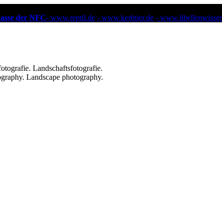
kasse der NFC-
www.reptil.de
- www.kerbtier.de
- www.libellenwisse
ografie. Landschaftsfotografie.
ography. Landscape photography.