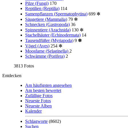
Pilze (Fungi)
170
Reptilien (Reptilia)
114
Samenpflanzen (Spermatophytina)
699
✻
Säugetiere (Mammalia)
79
✻
Schnecken (Gastropoda)
36
Spinnentiere (Arachnida)
130
✻
Stachelhäuter (Echinodermata)
14
Tausendfüßer (Myriapoda)
9
✽
Vögel (Aves)
254
✻
Moosfarne (Selaginella)
2
Schwämme (Porifera)
2
3813 Fotos
Entdecken
Am häufigsten angesehen
Am besten bewertet
Zufällige Fotos
Neueste Fotos
Neueste Alben
Kalender
Schlagworte
(8602)
Suchen