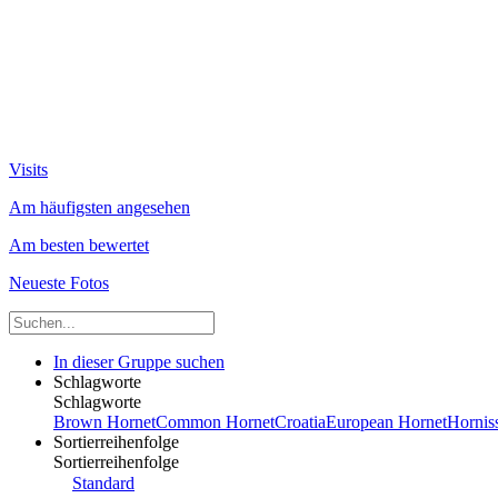
Visits
Am häufigsten angesehen
Am besten bewertet
Neueste Fotos
In dieser Gruppe suchen
Schlagworte
Schlagworte
Brown Hornet
Common Hornet
Croatia
European Hornet
Hornis
Sortierreihenfolge
Sortierreihenfolge
Standard