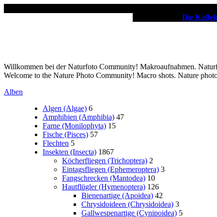
✖
Unsere Partner:
Die Kaffe
Willkommen bei der Naturfoto Community! Makroaufnahmen. Naturfot
Welcome to the Nature Photo Community! Macro shots. Nature phot
Alben
Algen (Algae)
6
Amphibien (Amphibia)
47
Farne (Monilophyta)
15
Fische (Pisces)
57
Flechten
5
Insekten (Insecta)
1867
Köcherfliegen (Trichoptera)
2
Eintagsfliegen (Ephemeroptera)
3
Fangschrecken (Mantodea)
10
Hautflügler (Hymenoptera)
126
Bienenartige (Apoidea)
42
Chrysidoideen (Chrysidoidea)
3
Gallwespenartige (Cynipoidea)
5