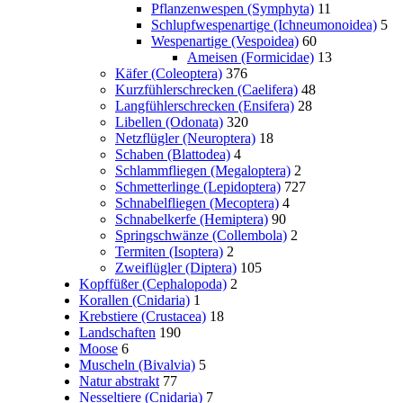
Pflanzenwespen (Symphyta)
11
Schlupfwespenartige (Ichneumonoidea)
5
Wespenartige (Vespoidea)
60
Ameisen (Formicidae)
13
Käfer (Coleoptera)
376
Kurzfühlerschrecken (Caelifera)
48
Langfühlerschrecken (Ensifera)
28
Libellen (Odonata)
320
Netzflügler (Neuroptera)
18
Schaben (Blattodea)
4
Schlammfliegen (Megaloptera)
2
Schmetterlinge (Lepidoptera)
727
Schnabelfliegen (Mecoptera)
4
Schnabelkerfe (Hemiptera)
90
Springschwänze (Collembola)
2
Termiten (Isoptera)
2
Zweiflügler (Diptera)
105
Kopffüßer (Cephalopoda)
2
Korallen (Cnidaria)
1
Krebstiere (Crustacea)
18
Landschaften
190
Moose
6
Muscheln (Bivalvia)
5
Natur abstrakt
77
Nesseltiere (Cnidaria)
7