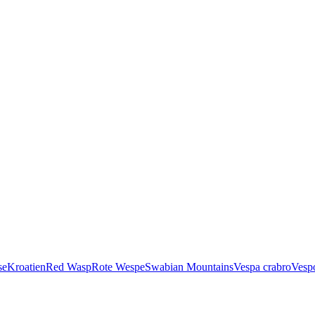
se
Kroatien
Red Wasp
Rote Wespe
Swabian Mountains
Vespa crabro
Vesp