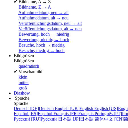
✔
Bildname, A → Z
Bildname, Z → A
Aufnahmedatum, neu → alt
Aufnahmedatum, alt → neu
Veröffentlichungsdatum, neu → alt
Veröffentlichungsdatum, alt → neu
Bewertung, hoch → niedrig
Bewertung, niedrig → hoch
Besuche, hoch → niedrig
Besuche, niedrig → hoch
Bildgrößen
Bildgrößen
quadratisch
✔
Vorschaubild
klein
mittel
groß
Diashow
Sprache
Sprache
Deutsch [DE]
Deutsch
English [UK]
English
English [US]
Engli
Español [ES]
Español
Français [FR]
Français
Português [PT]
Por
Русский [RU]
Русский
日本語 [JP]
日本語
简体中文 [CN]