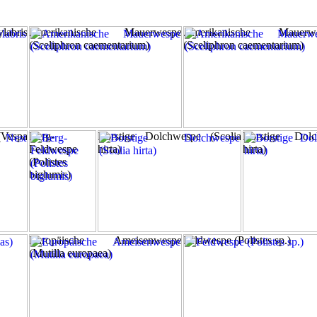
abris
Amerikanische Mauerwespe
Amerikanische Mauerwe
(Sceliphron caementarium)
(Sceliphron caementarium)
(Vespa
Berg-
Borstige Dolchwespe (Scolia
Borstige Dolc
Feldwespe
hirta)
hirta)
(Polistes
biglumis)
Europäische Ameisenwespe
Feldwespe (Polistes sp.)
(Mutilla europaea)