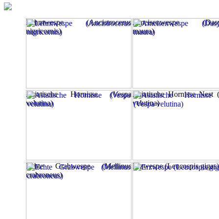
Lehmwespe (Ancistrocerus
Ameisenwespe (Dasyl
nigricornis)
maura)
Asiatische Hornisse (Vespa
Asiatische Hornisse Nest 
velutina)
velutina)
Echte Grabwespe (Mellinus
Erzwespe (Leucospis gigas)
crabroneus)