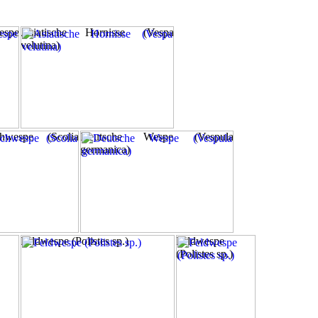
spe
Asiatische Hornisse (Vespa
velutina)
hwespe (Scolia
Deutsche Wespe (Vespula
germanica)
Feldwespe (Polistes sp.)
Feldwespe
(Polistes sp.)