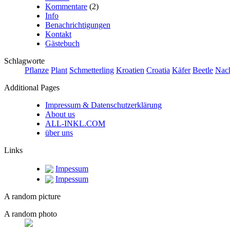
Kommentare
(2)
Info
Benachrichtigungen
Kontakt
Gästebuch
Schlagworte
Pflanze
Plant
Schmetterling
Kroatien
Croatia
Käfer
Beetle
Nach
Additional Pages
Impressum & Datenschutzerklärung
About us
ALL-INKL.COM
über uns
Links
Impessum
Impessum
A random picture
A random photo