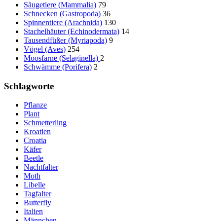
Säugetiere (Mammalia)
79
Schnecken (Gastropoda)
36
Spinnentiere (Arachnida)
130
Stachelhäuter (Echinodermata)
14
Tausendfüßer (Myriapoda)
9
Vögel (Aves)
254
Moosfarne (Selaginella)
2
Schwämme (Porifera)
2
Schlagworte
Pflanze
Plant
Schmetterling
Kroatien
Croatia
Käfer
Beetle
Nachtfalter
Moth
Libelle
Tagfalter
Butterfly
Italien
Männchen