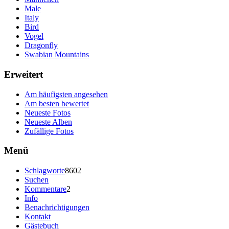
Male
Italy
Bird
Vogel
Dragonfly
Swabian Mountains
Erweitert
Am häufigsten angesehen
Am besten bewertet
Neueste Fotos
Neueste Alben
Zufällige Fotos
Menü
Schlagworte
8602
Suchen
Kommentare
2
Info
Benachrichtigungen
Kontakt
Gästebuch