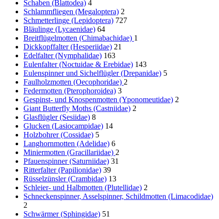
Schaben (Blattodea)
4
Schlammfliegen (Megaloptera)
2
Schmetterlinge (Lepidoptera)
727
Bläulinge (Lycaenidae)
64
Breitflügelmotten (Chimabachidae)
1
Dickkopffalter (Hesperiidae)
21
Edelfalter (Nymphalidae)
163
Eulenfalter (Noctuidae & Erebidae)
143
Eulenspinner und Sichelflügler (Drepanidae)
5
Faulholzmotten (Oecophoridae)
2
Federmotten (Pterophoroidea)
3
Gespinst- und Knospenmotten (Yponomeutidae)
2
Giant Butterfly Moths (Castniidae)
2
Glasflügler (Sesiidae)
8
Glucken (Lasiocampidae)
14
Holzbohrer (Cossidae)
5
Langhornmotten (Adelidae)
6
Miniermotten (Gracillariidae)
2
Pfauenspinner (Saturniidae)
31
Ritterfalter (Papilionidae)
39
Rüsselzünsler (Crambidae)
13
Schleier- und Halbmotten (Plutellidae)
2
Schneckenspinner, Asselspinner, Schildmotten (Limacodidae)
2
Schwärmer (Sphingidae)
51