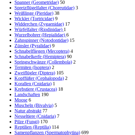
Spanner (Geometridae)
50
Spreizflügelfalter (Choreutidae)
3
Weißlinge (Pieridae)
38
Wickler (Tortricidae)
9
Widderchen (Zygaenidae)
17
Würfelfalter (Riodinidae)
1
Wurzelbohrer (Hepialidae)
6
Zahnspinner (Notodontidae)
15
Zünsler (Pyralidae)
9
Schnabelfliegen (Mecoptera)
4
Schnabelkerfe (Hemiptera)
90
Springschwänze (Collembola)
2
Termiten (Isoptera)
2
Zweiflügler (Diptera)
105
Kopffüßer (Cephalopoda)
2
Korallen (Cnidaria)
1
Krebstiere (Crustacea)
18
Landschaften
190
Moose
6
Muscheln (Bivalvia)
5
Natur abstrakt
77
Nesseltiere (Cnidaria)
7
Pilze (Fungi)
170
Reptilien (Reptilia)
114
Samenpflanzen (Spermatophytina)
699