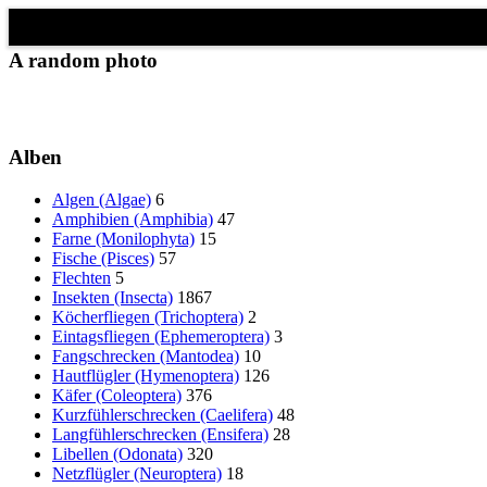
Schließen
✖
A random photo
Alben
Algen (Algae)
6
Amphibien (Amphibia)
47
Farne (Monilophyta)
15
Fische (Pisces)
57
Flechten
5
Insekten (Insecta)
1867
Köcherfliegen (Trichoptera)
2
Eintagsfliegen (Ephemeroptera)
3
Fangschrecken (Mantodea)
10
Hautflügler (Hymenoptera)
126
Käfer (Coleoptera)
376
Kurzfühlerschrecken (Caelifera)
48
Langfühlerschrecken (Ensifera)
28
Libellen (Odonata)
320
Netzflügler (Neuroptera)
18