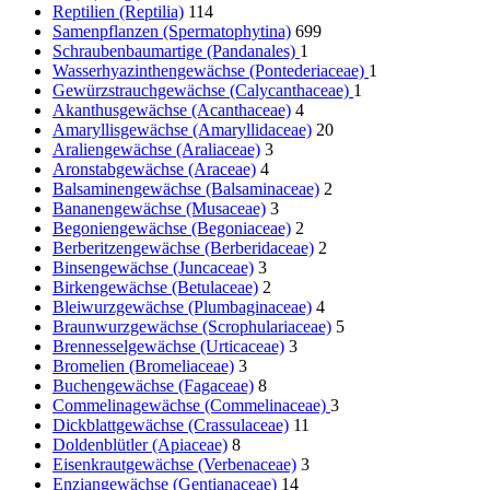
Reptilien (Reptilia)
114
Samenpflanzen (Spermatophytina)
699
Schraubenbaumartige (Pandanales)
1
Wasserhyazinthengewächse (Pontederiaceae)
1
Gewürzstrauchgewächse (Calycanthaceae)
1
Akanthusgewächse (Acanthaceae)
4
Amaryllisgewächse (Amaryllidaceae)
20
Araliengewächse (Araliaceae)
3
Aronstabgewächse (Araceae)
4
Balsaminengewächse (Balsaminaceae)
2
Bananengewächse (Musaceae)
3
Begoniengewächse (Begoniaceae)
2
Berberitzengewächse (Berberidaceae)
2
Binsengewächse (Juncaceae)
3
Birkengewächse (Betulaceae)
2
Bleiwurzgewächse (Plumbaginaceae)
4
Braunwurzgewächse (Scrophulariaceae)
5
Brennesselgewächse (Urticaceae)
3
Bromelien (Bromeliaceae)
3
Buchengewächse (Fagaceae)
8
Commelinagewächse (Commelinaceae)
3
Dickblattgewächse (Crassulaceae)
11
Doldenblütler (Apiaceae)
8
Eisenkrautgewächse (Verbenaceae)
3
Enziangewächse (Gentianaceae)
14