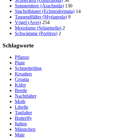
Schnecken (Gastropoda)
36
Spinnentiere (Arachnida)
130
Stachelhäuter (Echinodermata)
14
Tausendfüßer (Myriapoda)
9
Vögel (Aves)
254
Moosfarne (Selaginella)
2
Schwämme (Porifera)
2
Schlagworte
Pflanze
Plant
Schmetterling
Kroatien
Croatia
Käfer
Beetle
Nachtfalter
Moth
Libelle
Tagfalter
Butterfly
Italien
Männchen
Male