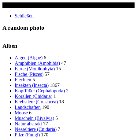
✖
Schließen
A random photo
Alben
Algen (Algae)
6
Amphibien (Amphibia)
47
Farne (Monilophyta)
15
Fische (Pisces)
57
Flechten
5
Insekten (Insecta)
1867
Kopffüßer (Cephalopoda)
2
Korallen (Cnidaria)
1
Krebstiere (Crustacea)
18
Landschaften
190
Moose
6
Muscheln (Bivalvia)
5
Natur abstrakt
77
Nesseltiere (Cnidaria)
7
Pilze (Fungi)
170