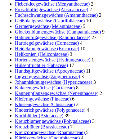
Fieberkleegewächse (Menyanthaceae)
2
Froschlöffelgewächse (Alismataceae)
2
Fuchsschwanzgewächse (Amaranthaceae)
2
Geißblattgewächse (Caprifoliaceae)
10
Germergewächse (Melanthiaceae)
5
Glockenblumengewächse (Campanulaceae)
9
Hahnenfußgewächse (Ranunculaceae)
27
Hartriegelgewächse (Cornaceae)
4
Heidekrautgewächse (Ericaceae)
10
Helikonien (Heliconiaceae)
3
Hortensiengewächse (Hydrangeaceae)
1
Hülsenfrüchtler (Fabaceae)
17
Hundsgiftgewächse (Apocynaceae)
11
Ingwergewächse (Zingiberaceae)
3
Johanniskrautgewächse (Hypericaceae)
3
Kakteengewächse (Cactaceae)
8
Kannenpflanzengewächse (Nepenthaceae)
2
Kieferngewächse (Pinaceae)
6
Klusiengewächse (Clusiaceae)
2
Knöterichgewächse (Polygonaceae)
4
Korbblütler (Asteraceae)
39
Kreuzblumengewächse (Polygalaceae)
3
Kreuzblütler (Brassicaceae)
7
Kreuzdorngewächse (Rhamnaceae)
5
Kürbisgewächse (Cucurbitaceae)
4