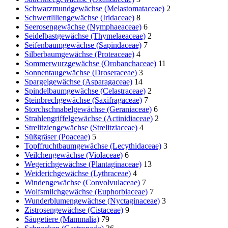
Schwarzmundgewächse (Melastomataceae)
2
Schwertliliengewächse (Iridaceae)
8
Seerosengewächse (Nymphaeaceae)
6
Seidelbastgewächse (Thymelaeaceae)
2
Seifenbaumgewächse (Sapindaceae)
7
Silberbaumgewächse (Proteaceae)
4
Sommerwurzgewächse (Orobanchaceae)
11
Sonnentaugewächse (Droseraceae)
3
Spargelgewächse (Asparagaceae)
14
Spindelbaumgewächse (Celastraceae)
2
Steinbrechgewächse (Saxifragaceae)
7
Storchschnabelgewächse (Geraniaceae)
6
Strahlengriffelgewächse (Actinidiaceae)
2
Strelitziengewächse (Strelitziaceae)
4
Süßgräser (Poaceae)
5
Topffruchtbaumgewächse (Lecythidaceae)
3
Veilchengewächse (Violaceae)
6
Wegerichgewächse (Plantaginaceae)
13
Weiderichgewächse (Lythraceae)
4
Windengewächse (Convolvulaceae)
7
Wolfsmilchgewächse (Euphorbiaceae)
7
Wunderblumengewächse (Nyctaginaceae)
3
Zistrosengewächse (Cistaceae)
9
Säugetiere (Mammalia)
79