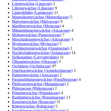
Leingewächse (Linaceae)
2
Liliengewächse (Liliaceae)
9
Lippenblütler (Lamiaceae)
21
Magnoliengewächse (Magnoliaceae)
5
Malvengewächse (Malvaceae)
9
Maulbeergewächse (Moraceae)
4
Mittagsblumengewächse (Aizoaceae)
4
Mohngewächse (Papaveraceae)
7
Moschuskrautgewächse (Adoxaceae)
3
Myrtengewächse (Myrtaceae)
5
Nachtkerzengewächse (Onagraceae)
2
Nachtschattengewächse (Solanaceae)
14
Nelkenartige (Caryophyllales)
11
Ölbaumgewächse (Oleaceae)
3
Orchideen (Orchidaceae)
97
Osterluzeigewächse (Aristolochiaceae)
3
Palmengewächse (Arecaceae)
2
Passionsblumengewächse (Passifloraceae)
4
Pfeilwurzgewächse (Marantaceae)
2
Philesiaceen (Philesiaceae)
2
Primelgewächse (Primulaceae)
4
Raublattgewächse (Boraginaceae)
13
Rosengewächse (Rosaceae)
31
Rötegewächse (Rubiaceae)
5
Sauerkleegewächse (Oxalidaceae)
3