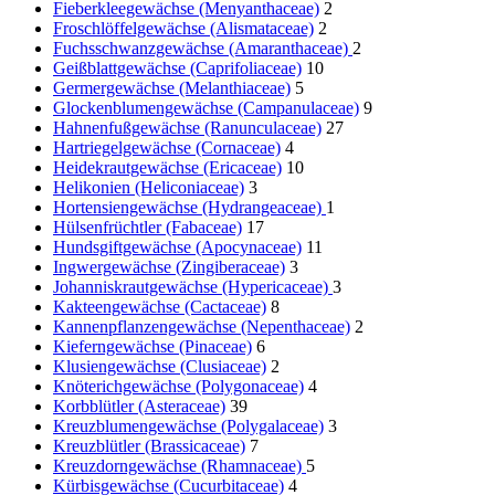
Fieberkleegewächse (Menyanthaceae)
2
Froschlöffelgewächse (Alismataceae)
2
Fuchsschwanzgewächse (Amaranthaceae)
2
Geißblattgewächse (Caprifoliaceae)
10
Germergewächse (Melanthiaceae)
5
Glockenblumengewächse (Campanulaceae)
9
Hahnenfußgewächse (Ranunculaceae)
27
Hartriegelgewächse (Cornaceae)
4
Heidekrautgewächse (Ericaceae)
10
Helikonien (Heliconiaceae)
3
Hortensiengewächse (Hydrangeaceae)
1
Hülsenfrüchtler (Fabaceae)
17
Hundsgiftgewächse (Apocynaceae)
11
Ingwergewächse (Zingiberaceae)
3
Johanniskrautgewächse (Hypericaceae)
3
Kakteengewächse (Cactaceae)
8
Kannenpflanzengewächse (Nepenthaceae)
2
Kieferngewächse (Pinaceae)
6
Klusiengewächse (Clusiaceae)
2
Knöterichgewächse (Polygonaceae)
4
Korbblütler (Asteraceae)
39
Kreuzblumengewächse (Polygalaceae)
3
Kreuzblütler (Brassicaceae)
7
Kreuzdorngewächse (Rhamnaceae)
5
Kürbisgewächse (Cucurbitaceae)
4