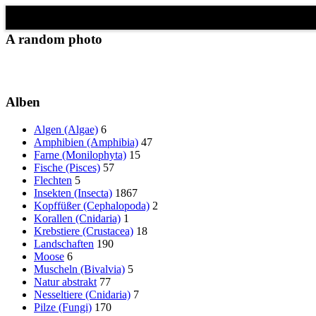
Schließen
✖
A random photo
Alben
Algen (Algae)
6
Amphibien (Amphibia)
47
Farne (Monilophyta)
15
Fische (Pisces)
57
Flechten
5
Insekten (Insecta)
1867
Kopffüßer (Cephalopoda)
2
Korallen (Cnidaria)
1
Krebstiere (Crustacea)
18
Landschaften
190
Moose
6
Muscheln (Bivalvia)
5
Natur abstrakt
77
Nesseltiere (Cnidaria)
7
Pilze (Fungi)
170