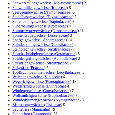
Schwarzmundgewächse (Melastomataceae)
2
Schwertliliengewächse (Iridaceae)
8
Seerosengewächse (Nymphaeaceae)
6
Seidelbastgewächse (Thymelaeaceae)
2
Seifenbaumgewächse (Sapindaceae)
7
Silberbaumgewächse (Proteaceae)
4
Sommerwurzgewächse (Orobanchaceae)
11
Sonnentaugewächse (Droseraceae)
3
Spargelgewächse (Asparagaceae)
14
Spindelbaumgewächse (Celastraceae)
2
Steinbrechgewächse (Saxifragaceae)
7
Storchschnabelgewächse (Geraniaceae)
6
Strahlengriffelgewächse (Actinidiaceae)
2
Strelitziengewächse (Strelitziaceae)
4
Süßgräser (Poaceae)
5
Topffruchtbaumgewächse (Lecythidaceae)
3
Veilchengewächse (Violaceae)
6
Wegerichgewächse (Plantaginaceae)
13
Weiderichgewächse (Lythraceae)
4
Windengewächse (Convolvulaceae)
7
Wolfsmilchgewächse (Euphorbiaceae)
7
Wunderblumengewächse (Nyctaginaceae)
3
Zistrosengewächse (Cistaceae)
9
Säugetiere (Mammalia)
79
Schnecken (Gastropoda)
36