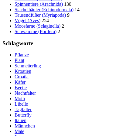
Spinnentiere (Arachnida)
130
Stachelhäuter (Echinodermata)
14
Tausendfüßer (Myriapoda)
9
Vögel (Aves)
254
Moosfarne (Selaginella)
2
Schwämme (Porifera)
2
Schlagworte
Pflanze
Plant
Schmetterling
Kroatien
Croatia
Käfer
Beetle
Nachtfalter
Moth
Libelle
Tagfalter
Butterfly
Italien
Männchen
Male