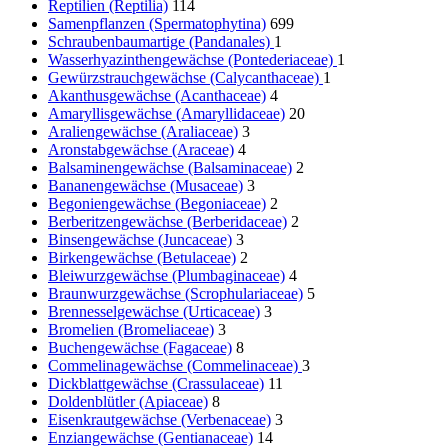
Reptilien (Reptilia)
114
Samenpflanzen (Spermatophytina)
699
Schraubenbaumartige (Pandanales)
1
Wasserhyazinthengewächse (Pontederiaceae)
1
Gewürzstrauchgewächse (Calycanthaceae)
1
Akanthusgewächse (Acanthaceae)
4
Amaryllisgewächse (Amaryllidaceae)
20
Araliengewächse (Araliaceae)
3
Aronstabgewächse (Araceae)
4
Balsaminengewächse (Balsaminaceae)
2
Bananengewächse (Musaceae)
3
Begoniengewächse (Begoniaceae)
2
Berberitzengewächse (Berberidaceae)
2
Binsengewächse (Juncaceae)
3
Birkengewächse (Betulaceae)
2
Bleiwurzgewächse (Plumbaginaceae)
4
Braunwurzgewächse (Scrophulariaceae)
5
Brennesselgewächse (Urticaceae)
3
Bromelien (Bromeliaceae)
3
Buchengewächse (Fagaceae)
8
Commelinagewächse (Commelinaceae)
3
Dickblattgewächse (Crassulaceae)
11
Doldenblütler (Apiaceae)
8
Eisenkrautgewächse (Verbenaceae)
3
Enziangewächse (Gentianaceae)
14