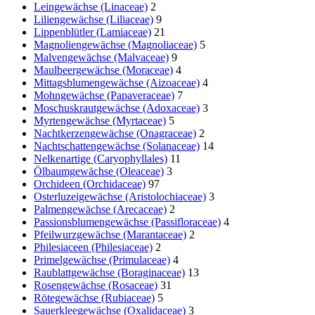
Leingewächse (Linaceae)
2
Liliengewächse (Liliaceae)
9
Lippenblütler (Lamiaceae)
21
Magnoliengewächse (Magnoliaceae)
5
Malvengewächse (Malvaceae)
9
Maulbeergewächse (Moraceae)
4
Mittagsblumengewächse (Aizoaceae)
4
Mohngewächse (Papaveraceae)
7
Moschuskrautgewächse (Adoxaceae)
3
Myrtengewächse (Myrtaceae)
5
Nachtkerzengewächse (Onagraceae)
2
Nachtschattengewächse (Solanaceae)
14
Nelkenartige (Caryophyllales)
11
Ölbaumgewächse (Oleaceae)
3
Orchideen (Orchidaceae)
97
Osterluzeigewächse (Aristolochiaceae)
3
Palmengewächse (Arecaceae)
2
Passionsblumengewächse (Passifloraceae)
4
Pfeilwurzgewächse (Marantaceae)
2
Philesiaceen (Philesiaceae)
2
Primelgewächse (Primulaceae)
4
Raublattgewächse (Boraginaceae)
13
Rosengewächse (Rosaceae)
31
Rötegewächse (Rubiaceae)
5
Sauerkleegewächse (Oxalidaceae)
3